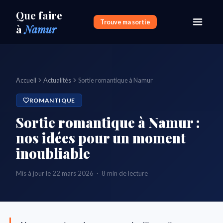
Que faire
Trouve ma sortie
à
Namur
Accueil
Actualités
Sortie romantique à Namur
ROMANTIQUE
Sortie romantique à Namur :
nos idées pour un moment
inoubliable
Mis à jour le 22 mars 2026 · 8 min de lecture