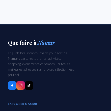
Que faire
à
Namur
Le guide local incontournable pour sortir à
Namur : bars, restaurants, activités,
shopping, événements et balades. Toutes les
meilleures adresses namuroises sélectionnées
pour toi.
EXPLORER NAMUR