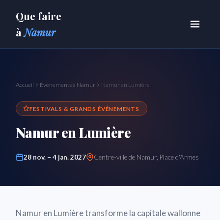
Que faire
à
Namur
Accueil
Événements à Namur
Namur en Lumière
FESTIVALS & GRANDS ÉVÉNEMENTS
Namur en Lumière
28 nov. – 4 jan. 2027
Centre-ville de Namur, Place d'Armes
Namur en Lumière transforme la capitale wallonne