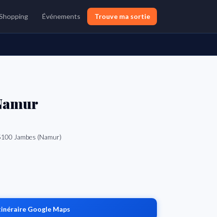
Shopping
Événements
Trouve ma sortie
Namur
 5100 Jambes (Namur)
tinéraire Google Maps