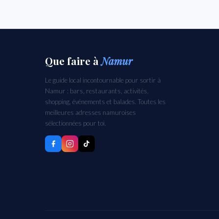
Que faire
à
Namur
Le guide local incontournable pour sortir à
Namur : bars, restaurants, activités,
shopping, événements et balades. Toutes les
meilleures adresses namuroises
sélectionnées pour toi.