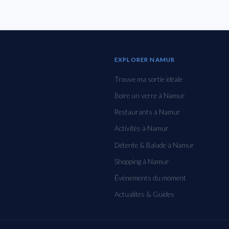
EXPLORER NAMUR
Trouve ma sortie idéale
Boire un verre à Namur
Restaurants à Namur
Activités à Namur
Détente & Balade à Namur
Shopping à Namur
Événements du moment
Actualités & Guides