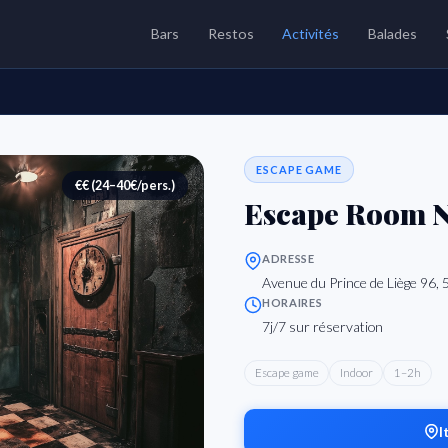
Bars
Restos
Activités
Balades
ESCAPE GAME
€€ (24–40€/pers.)
Escape Room 
ADRESSE
Avenue du Prince de Liège 96,
HORAIRES
7j/7 sur réservation
Escape game
Indoor
1–2h
I