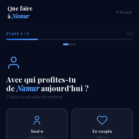
Que faire
Accueil
à
Namur
ÉTAPE 1 / 3
25%
Avec qui profites-tu
de
Namur
aujourd'hui ?
Choisis ta situation du moment
Seul·e
En couple
Solo & libre
À deux