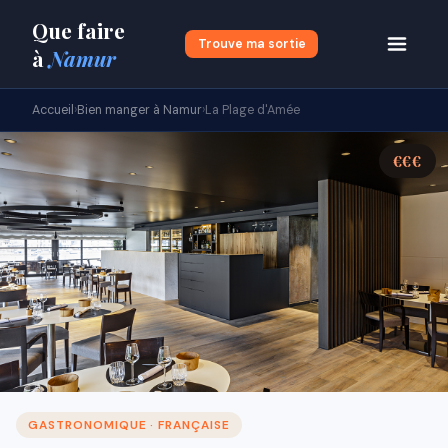
Que faire
Trouve ma sortie
à
Namur
Accueil
›
Bien manger à Namur
›
La Plage d'Amée
€€€
GASTRONOMIQUE · FRANÇAISE