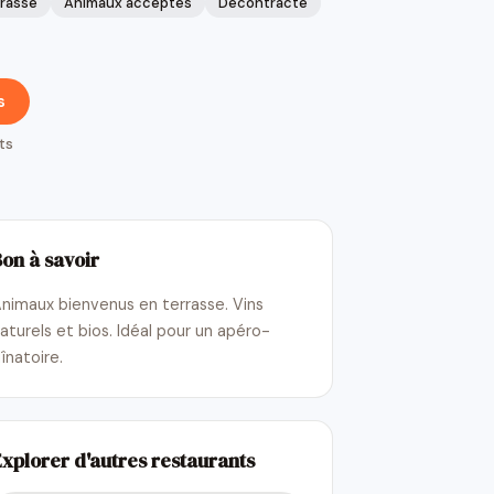
rasse
Animaux acceptés
Décontracté
s
ts
Bon à savoir
nimaux bienvenus en terrasse. Vins
aturels et bios. Idéal pour un apéro-
înatoire.
Explorer d'autres restaurants