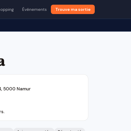
opping
Événements
Trouve ma sortie
a
14, 5000 Namur
s.