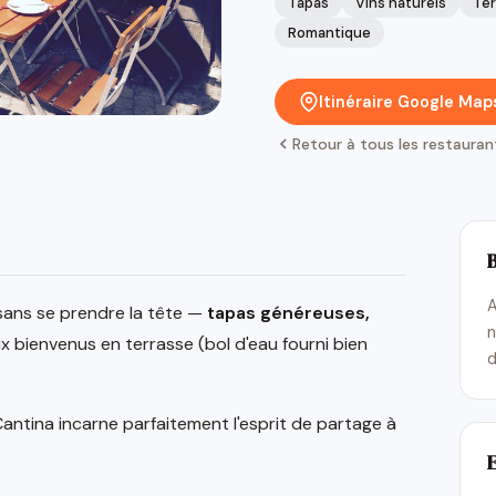
Tapas
Vins naturels
Ter
Romantique
Itinéraire Google Map
Retour à tous les restauran
A
 sans se prendre la tête —
tapas généreuses,
n
x bienvenus en terrasse (bol d'eau fourni bien
d
Cantina incarne parfaitement l'esprit de partage à