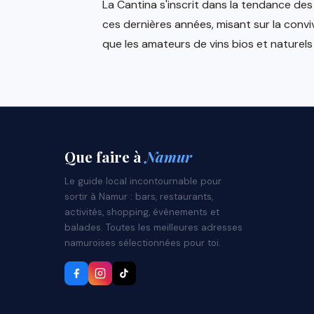
La Cantina s'inscrit dans la tendance d
ces dernières années, misant sur la conviv
que les amateurs de vins bios et naturels
Que faire
à
Namur
Le guide local incontournable pour
sortir à Namur : bars, restaurants,
activités, shopping, événements et
balades. Toutes les meilleures adresses
namuroises sélectionnées pour toi.