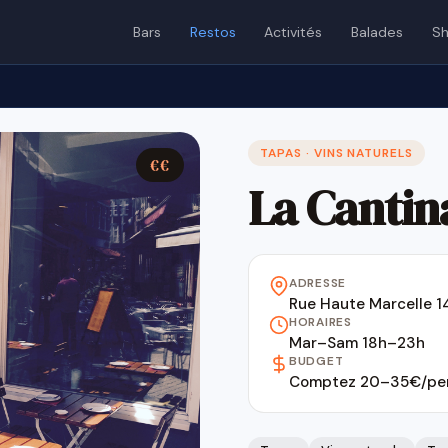
Bars
Restos
Activités
Balades
Sh
TAPAS · VINS NATURELS
€€
La Cantin
ADRESSE
Rue Haute Marcelle 
HORAIRES
Mar–Sam 18h–23h
BUDGET
Comptez 20–35€/per