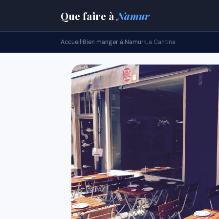
Que faire
à
Namur
Accueil
›
Bien manger à Namur
›
La Cantina