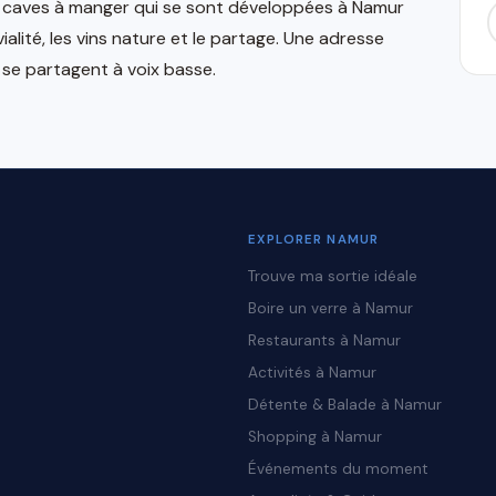
es caves à manger qui se sont développées à Namur
ialité, les vins nature et le partage. Une adresse
 se partagent à voix basse.
EXPLORER NAMUR
Trouve ma sortie idéale
Boire un verre à Namur
Restaurants à Namur
Activités à Namur
Détente & Balade à Namur
Shopping à Namur
Événements du moment