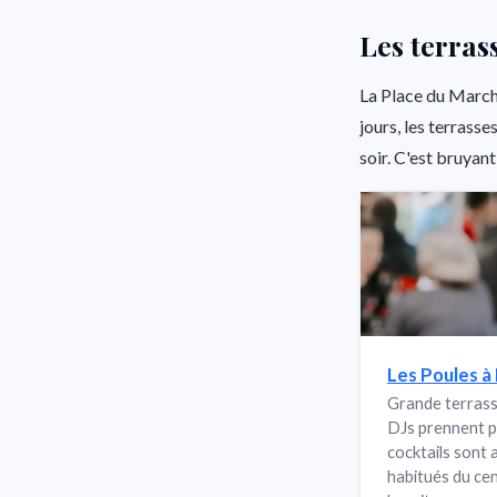
Les terras
La Place du Marché
jours, les terrass
soir. C'est bruyant,
Les Poules à 
Grande terrasse
DJs prennent po
cocktails sont a
habitués du cen