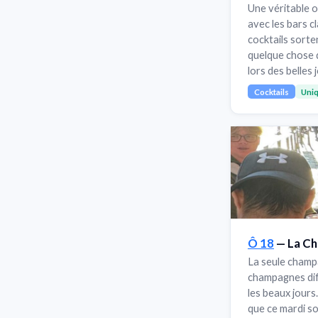
Une véritable 
avec les bars cl
cocktails sorten
quelque chose d
lors des belles 
Cocktails
Uni
Ô 18
— La C
La seule champ
champagnes diff
les beaux jours
que ce mardi so