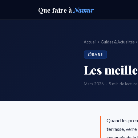
Que faire
à
Namur
Accueil
Guides & Actualités
BARS
Les meill
Mars 2026 · 5 min de lecture 
Quand les premi
terrasse, verre 
ses quais de la