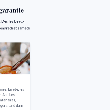
 garantie
. Dès les beaux
vendredi et samedi
es. En été, les
stive. Les
entenaires,
ngera tard dans