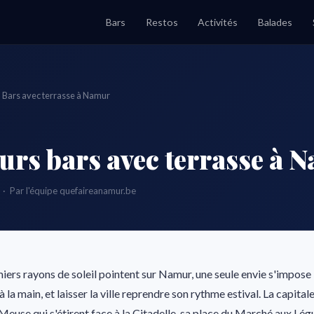
Bars
Restos
Activités
Balades
Bars avec terrasse à Namur
eurs bars avec terrasse à 
· Par l'équipe quefaireanamur.be
ers rayons de soleil pointent sur Namur, une seule envie s'impose : 
à la main, et laisser la ville reprendre son rythme estival. La capita
 Meuse qui s'étirent face à la Citadelle, sa place du Marché aux Lé