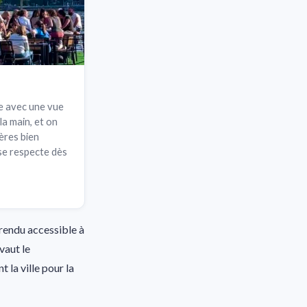
se avec une vue
la main, et on
ières bien
 se respecte dès
 rendu accessible à
vaut le
la ville pour la