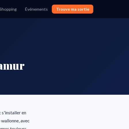
Shopping
Événements
Trouve ma sortie
Namur
s'installer en
le wallonne, avec
gumes toujours