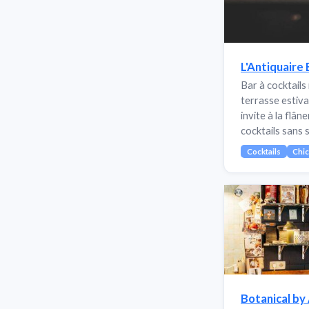
L'Antiquaire 
Bar à cocktails
terrasse estiva
invite à la flân
cocktails sans s
Cocktails
Chi
Botanical by