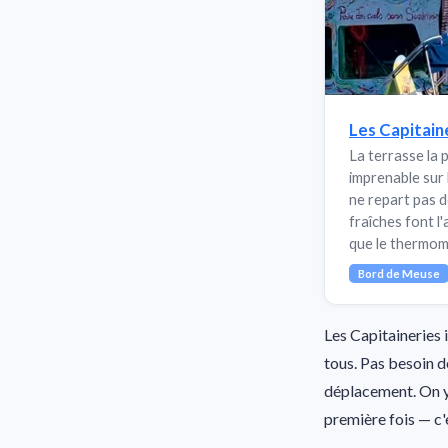
Les Capitain
La terrasse la 
imprenable sur l
ne repart pas d
fraîches font l
que le thermom
Bord de Meuse
Les Capitaineries 
tous. Pas besoin de
déplacement. On y 
première fois — c'e