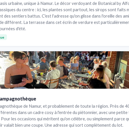
oasis urbaine, unique à Namur. Le décor verdoyant de Botanical by Al
assiques du centre : ici, les plantes sont partout, les sirops sont faits 
t des sentiers battus. C'est l'adresse qu'on glisse dans l'oreille des a
e différent. La terrasse dans cet écrin de verdure est particulièreme
journées d'été.
que
hampagnothèque
agnothèque de Namur, et probablement de toute la région. Près de 4
érentes dans un cadre cosy à l'entrée du piétonnier, avec une petite
. Pour les occasions qui méritent qu'on célèbre, ou simplement parce q
ir valait bien une coupe. Une adresse qui sort complètement du lot.