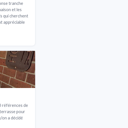
fonse tranche
maison et les
mis qui cherchent
nt appréciable
0 références de
 terrasse pour
u'on a décidé