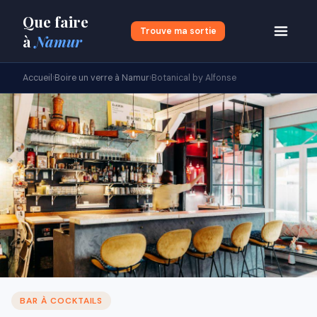
Que faire
Trouve ma sortie
à
Namur
Accueil
›
Boire un verre à Namur
›
Botanical by Alfonse
BAR À COCKTAILS