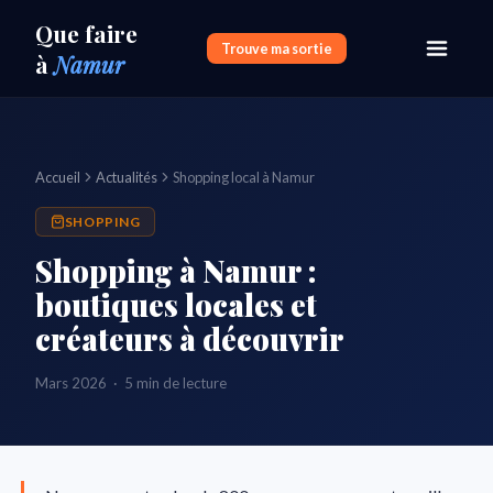
Que faire
Trouve ma sortie
à
Namur
Accueil
Actualités
Shopping local à Namur
SHOPPING
Shopping à Namur :
boutiques locales et
créateurs à découvrir
Mars 2026 · 5 min de lecture