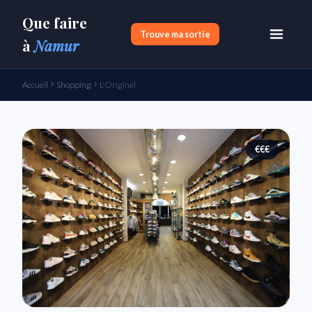
Que faire
Trouve ma sortie
à
Namur
Accueil
Shopping
L'Original
€€€