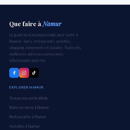
Que faire
à
Namur
Le guide local incontournable pour sortir à
Namur : bars, restaurants, activités,
shopping, événements et balades. Toutes les
meilleures adresses namuroises
sélectionnées pour toi.
EXPLORER NAMUR
Trouve ma sortie idéale
Boire un verre à Namur
Restaurants à Namur
Activités à Namur