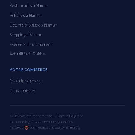
Restaurants à Namur
Activités à Namur
Détente & Balade à Namur
Shopping à Namur
Événements du moment
Actualités & Guides
VOTRE COMMERCE
Rejoindre le réseau
Nous contacter
© 2026 quefaireanamur.be — Namur, Belgique
Mentions légales & Conditions générales
Fait avec
pour les acteurs locaux namurois