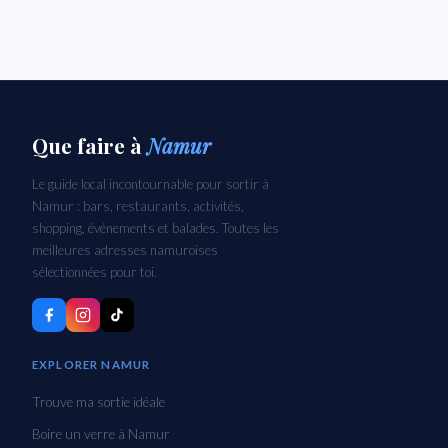
Que faire
à
Namur
Le guide local incontournable pour sortir à
Namur : bars, restaurants, activités,
shopping, événements et balades. Toutes les
meilleures adresses namuroises
sélectionnées pour toi.
EXPLORER NAMUR
Trouve ma sortie idéale
Boire un verre à Namur