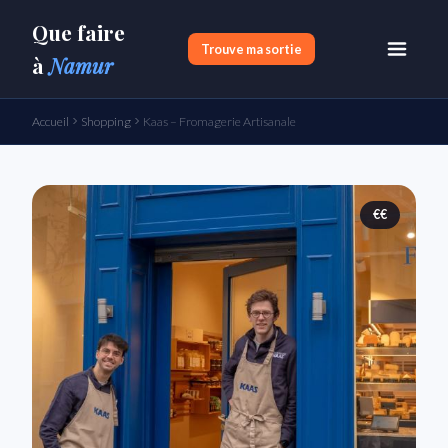
Que faire
Trouve ma sortie
à
Namur
Accueil
Shopping
Kaas – Fromagerie Artisanale
€€