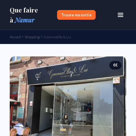
Que faire
Trouve ma sortie
à
Namur
Accueil
Shopping
Gwennaëlle & Lui
€€