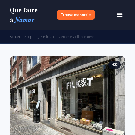
Que faire
Trouve ma sortie
à
Namur
Accueil
Shopping
FilKOT – Mercerie Collaborative
€€