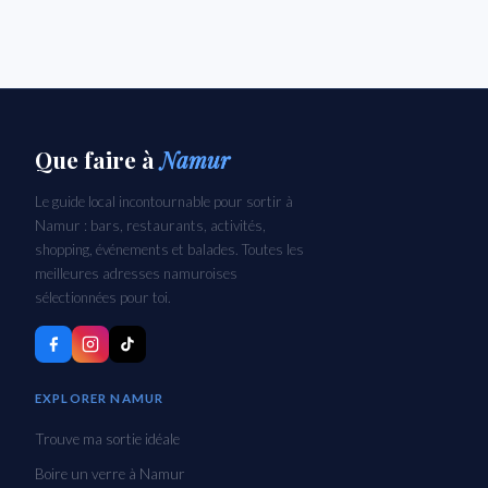
Que faire
à
Namur
Le guide local incontournable pour sortir à
Namur : bars, restaurants, activités,
shopping, événements et balades. Toutes les
meilleures adresses namuroises
sélectionnées pour toi.
EXPLORER NAMUR
Trouve ma sortie idéale
Boire un verre à Namur