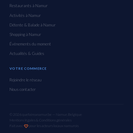
Restaurants à Namur
Activités à Namur
Détente & Balade à Namur
Shopping à Namur
Événements du moment
Actualités & Guides
VOTRE COMMERCE
Rejoindre le réseau
Nous contacter
© 2026 quefaireanamur.be — Namur, Belgique
Mentions légales & Conditions générales
Fait avec
pour les acteurs locaux namurois