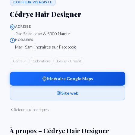
COIFFEUR VISAGISTE
Cédryc Hair Designer
ADRESSE
Rue Saint-Jean 6, 5000 Namur
HORAIRES
Mar–Sam · horaires sur Facebook
Coiffeur
Colorations
Design / Créatif
Itinéraire Google Maps
Site web
Retour aux boutiques
À propos – Cédryc Hair Designer