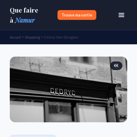
Que faire
Trouve ma sortie
à
Namur
Accueil
Shopping
Cédryc Hair Designer
€€