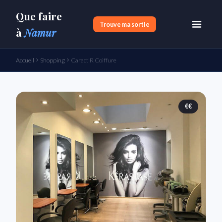
Que faire
Trouve ma sortie
à
Namur
Accueil
Shopping
Caract'R Coiffure
€€