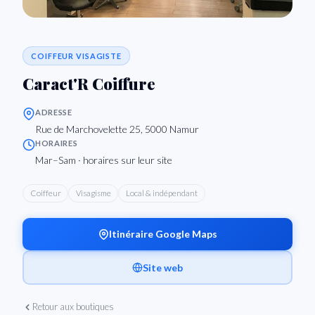
COIFFEUR VISAGISTE
Caract'R Coiffure
ADRESSE
Rue de Marchovelette 25, 5000 Namur
HORAIRES
Mar–Sam · horaires sur leur site
Coiffeur
Visagisme
Local & indépendant
Itinéraire Google Maps
Site web
Retour aux boutiques