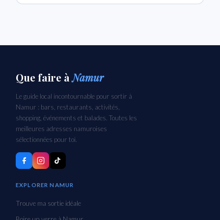
Que faire
à
Namur
Le guide local incontournable pour sortir à
Namur : bars, restaurants, activités,
shopping, événements et balades. Toutes les
meilleures adresses namuroises
sélectionnées pour toi.
EXPLORER NAMUR
Trouve ma sortie idéale
Boire un verre à Namur