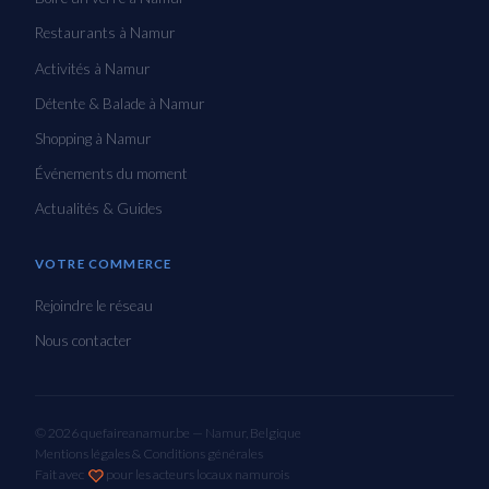
Restaurants à Namur
Activités à Namur
Détente & Balade à Namur
Shopping à Namur
Événements du moment
Actualités & Guides
VOTRE COMMERCE
Rejoindre le réseau
Nous contacter
© 2026 quefaireanamur.be — Namur, Belgique
Mentions légales & Conditions générales
Fait avec
pour les acteurs locaux namurois