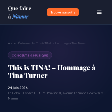
Que faire
Trouve ma sortie
à
Namur
Accueil
›
Événements
› This is TINA! – Hommage à Tina Turner
CONCERTS & MUSIQUE
This is TINA! – Hommage à
Tina Turner
24 juin 2026
Le Delta – Espace Culturel Provincial, Avenue Fernand Golenvaux,
Namur