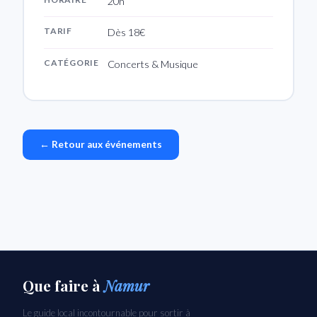
20h
TARIF
Dès 18€
CATÉGORIE
Concerts & Musique
← Retour aux événements
Que faire
à
Namur
Le guide local incontournable pour sortir à