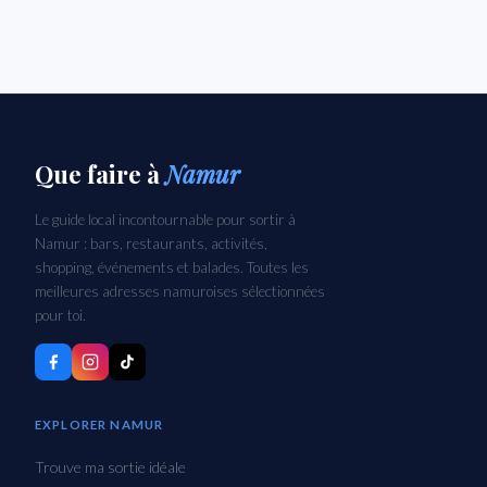
Que faire
à
Namur
Le guide local incontournable pour sortir à
Namur : bars, restaurants, activités,
shopping, événements et balades. Toutes les
meilleures adresses namuroises sélectionnées
pour toi.
EXPLORER NAMUR
Trouve ma sortie idéale