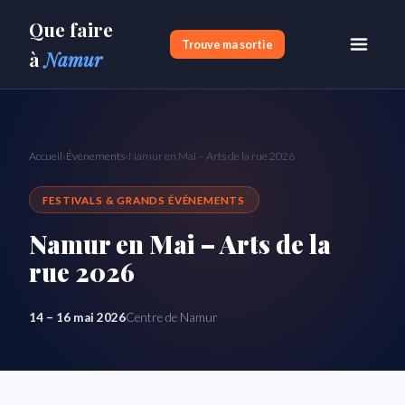
Que faire
Trouve ma sortie
à
Namur
Accueil
›
Événements
›
Namur en Mai – Arts de la rue 2026
FESTIVALS & GRANDS ÉVÉNEMENTS
Namur en Mai – Arts de la
rue 2026
14 – 16 mai 2026
Centre de Namur