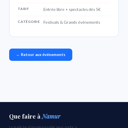
TARIF
Entrée libre + spectacles dès 5€
CATÉGORIE
Festivals & Grands événements
← Retour aux événements
Que faire
à
Namur
Le guide local incontournable pour sortir à