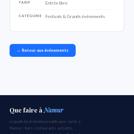
TARIF
Entrée libre
CATÉGORIE
Festivals & Grands événements
← Retour aux événements
Que faire
à
Namur
Le guide local incontournable pour sortir à
Namur : bars, restaurants, activités,