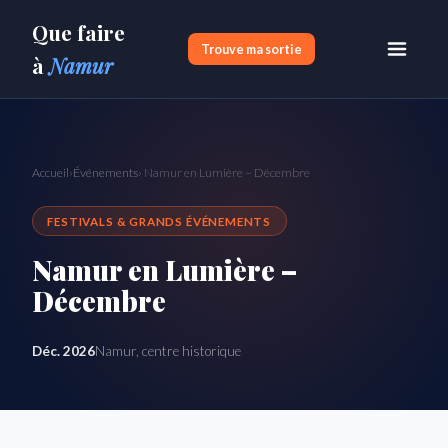
Que faire
Trouve ma sortie
à
Namur
Accueil
›
Événements
› Namur en Lumière – Décembre
FESTIVALS & GRANDS ÉVÉNEMENTS
Namur en Lumière –
Décembre
Déc. 2026
Namur, centre historique