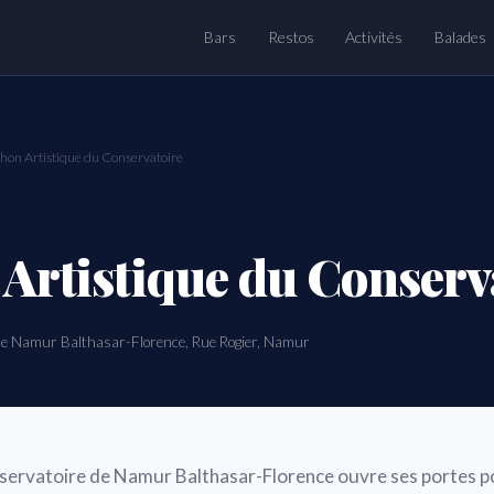
Bars
Restos
Activités
Balades
hon Artistique du Conservatoire
Artistique du Conserv
de Namur Balthasar-Florence, Rue Rogier, Namur
onservatoire de Namur Balthasar-Florence ouvre ses portes 