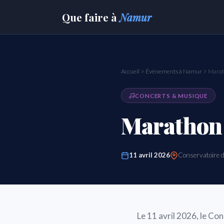
Que faire
à
Namur
Accueil
Événements à Namur
Marat
CONCERTS & MUSIQUE
Marathon 
11 avril 2026
Conservatoire 
Le 11 avril 2026, le C