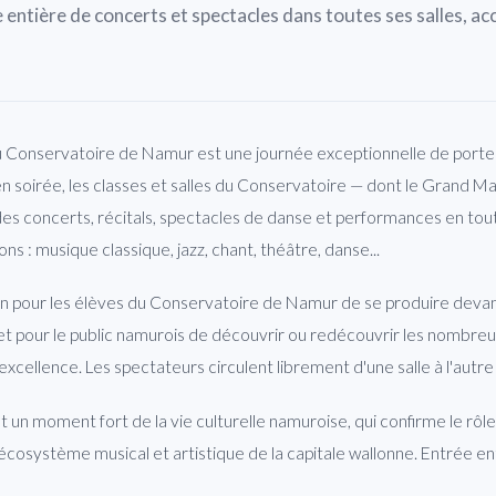
 entière de concerts et spectacles dans toutes ses salles, ac
u Conservatoire de Namur est une journée exceptionnelle de porte
en soirée, les classes et salles du Conservatoire — dont le Grand M
des concerts, récitals, spectacles de danse et performances en tout
ns : musique classique, jazz, chant, théâtre, danse...
n pour les élèves du Conservatoire de Namur de se produire devant
 et pour le public namurois de découvrir ou redécouvrir les nombreu
cellence. Les spectateurs circulent librement d'une salle à l'autre a
 un moment fort de la vie culturelle namuroise, qui confirme le rôl
écosystème musical et artistique de la capitale wallonne. Entrée en