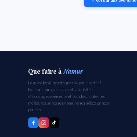
Retour aux événeme
Que faire
à
Namur
Le guide local incontournable pour sortir à
Namur : bars, restaurants, activités,
shopping, événements et balades. Toutes les
meilleures adresses namuroises sélectionnées
pour toi.