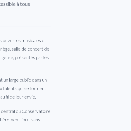
cessible à tous
s ouvertes musicales et
anège, salle de concert de
 genre, présentés par les
 un large public dans un
x talents qui se forment
u fil de leur envie.
e central du Conservatoire
tièrement libre, sans