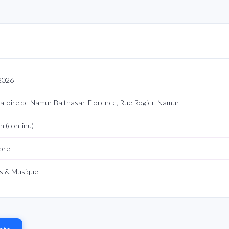
 2026
atoire de Namur Balthasar-Florence, Rue Rogier, Namur
h (continu)
ibre
s & Musique