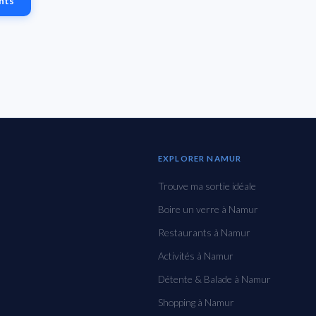
nts
EXPLORER NAMUR
Trouve ma sortie idéale
Boire un verre à Namur
Restaurants à Namur
Activités à Namur
Détente & Balade à Namur
Shopping à Namur