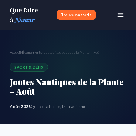
Que faire
Trouve ma sortie
à
Namur
Accueil
›
Événements
› Joutes Nautiques de la Plante – Août
SPORT & DÉFIS
Joutes Nautiques de la Plante
– Août
Août 2026
Quai de la Plante, Meuse, Namur