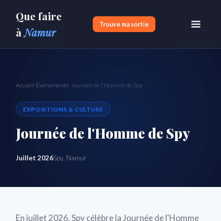
Que faire
Trouve ma sortie
à
Namur
Accueil
›
Événements
› Journée de l'Homme de Spy
EXPOSITIONS & CULTURE
Journée de l'Homme de Spy
Juillet 2026
Spy, Namur
En juillet 2026, Spy célèbre la Journée de l'Homme