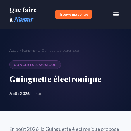
Que faire
Trouve ma sortie
à
Namur
Accueil
›
Événements
›
Guinguette électronique
CONCERTS & MUSIQUE
Guinguette électronique
Août 2026
Namur
En août 2026, la Guinguette électronique propose