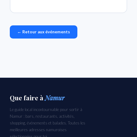
← Retour aux événements
Que faire
à
Namur
Le guide local incontournable pour sortir à
Namur : bars, restaurants, activités,
shopping, événements et balades. Toutes les
meilleures adresses namuroises
sélectionnées pour toi.