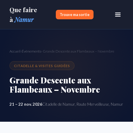
Que faire
Trouve ma sortie
à
Namur
Accueil
›
Événements
› Grande Descente aux Flambeaux – Novembre
CITADELLE & VISITES GUIDÉES
Grande Descente aux
Flambeaux – Novembre
21 – 22 nov. 2026
Citadelle de Namur, Route Merveilleuse, Namur