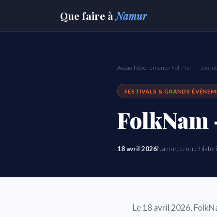
Que faire
à
Namur
Accueil
›
Événements
› FolkNam – Journé
FESTIVALS & GRANDS ÉVÉNE
FolkNam –
18 avril 2026
Namur, centre histor
Le 18 avril 2026, FolkN