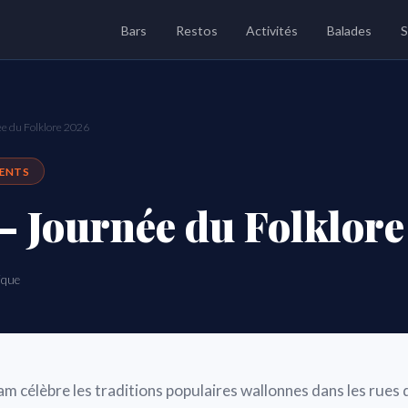
Bars
Restos
Activités
Balades
S
e du Folklore 2026
MENTS
 Journée du Folklore
ique
am célèbre les traditions populaires wallonnes dans les rues