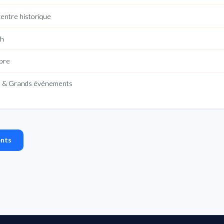
entre historique
8h
ibre
ls & Grands événements
ents