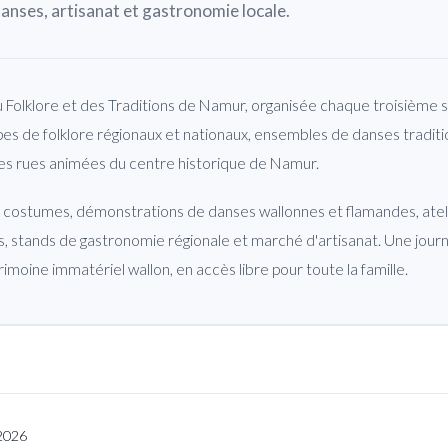
anses, artisanat et gastronomie locale.
 Folklore et des Traditions de Namur, organisée chaque troisième sa
es de folklore régionaux et nationaux, ensembles de danses tradition
es rues animées du centre historique de Namur.
 costumes, démonstrations de danses wallonnes et flamandes, ateli
s, stands de gastronomie régionale et marché d'artisanat. Une journ
rimoine immatériel wallon, en accès libre pour toute la famille.
 2026