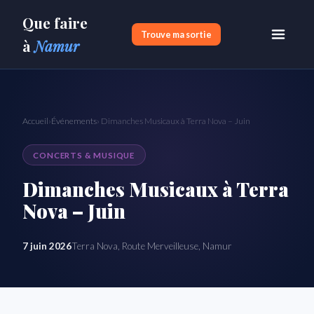
Que faire
Trouve ma sortie
à
Namur
Accueil
›
Événements
› Dimanches Musicaux à Terra Nova – Juin
CONCERTS & MUSIQUE
Dimanches Musicaux à Terra
Nova – Juin
7 juin 2026
Terra Nova, Route Merveilleuse, Namur