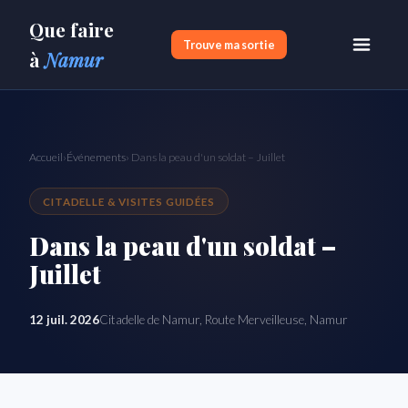
Que faire
Trouve ma sortie
à
Namur
Accueil
›
Événements
› Dans la peau d'un soldat – Juillet
CITADELLE & VISITES GUIDÉES
Dans la peau d'un soldat –
Juillet
12 juil. 2026
Citadelle de Namur, Route Merveilleuse, Namur