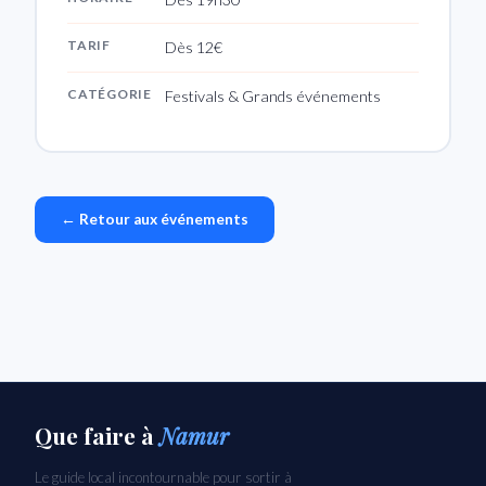
TARIF
Dès 12€
CATÉGORIE
Festivals & Grands événements
← Retour aux événements
Que faire
à
Namur
Le guide local incontournable pour sortir à