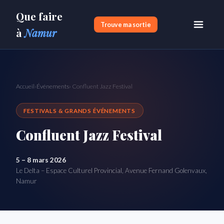
Que faire
Trouve ma sortie
à
Namur
Accueil
›
Événements
› Confluent Jazz Festival
FESTIVALS & GRANDS ÉVÉNEMENTS
Confluent Jazz Festival
5 – 8 mars 2026
Le Delta – Espace Culturel Provincial, Avenue Fernand Golenvaux,
Namur