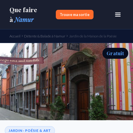
Que faire
Trouve ma sortie
à
Namur
Accueil
Détente & Balade à Namur
Jardin de la Maison de la Poésie
Gratuit
JARDIN · POÉSIE & ART