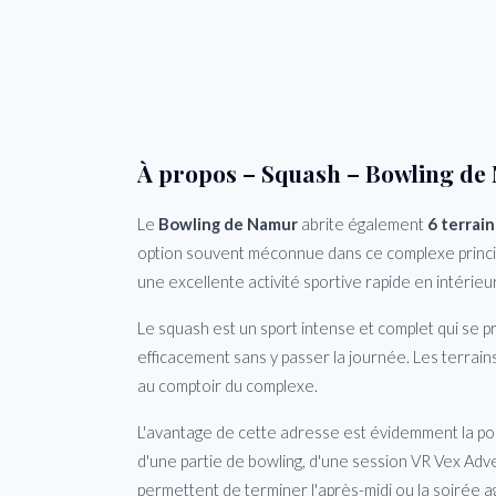
À propos – Squash – Bowling d
Le
Bowling de Namur
abrite également
6 terrai
option souvent méconnue dans ce complexe princip
une excellente activité sportive rapide en intérieur
Le squash est un sport intense et complet qui se p
efficacement sans y passer la journée. Les terrain
au comptoir du complexe.
L'avantage de cette adresse est évidemment la poss
d'une partie de bowling, d'une session VR Vex Adve
permettent de terminer l'après-midi ou la soirée 