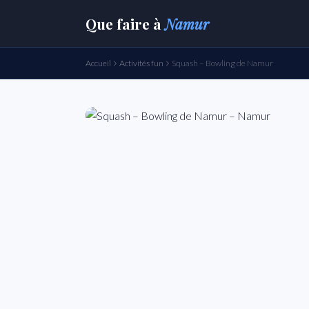
Que faire
à
Namur
Accueil
Activités fun
Squash – Bowling de Namur