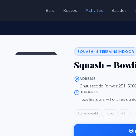
Bars
Restos
Activités
Balades
SQUASH · 6 TERRAINS INDOOR
€ (location terrain)
Squash – Bowl
ADRESSE
Chaussée de Perwez 251, 5002
HORAIRES
Tous les jours — horaires du 
Atelier créatif
Indoor
~1h
I