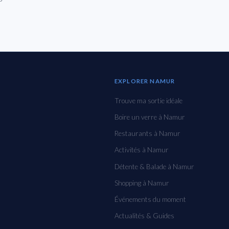
EXPLORER NAMUR
Trouve ma sortie idéale
Boire un verre à Namur
Restaurants à Namur
Activités à Namur
Détente & Balade à Namur
Shopping à Namur
Événements du moment
Actualités & Guides