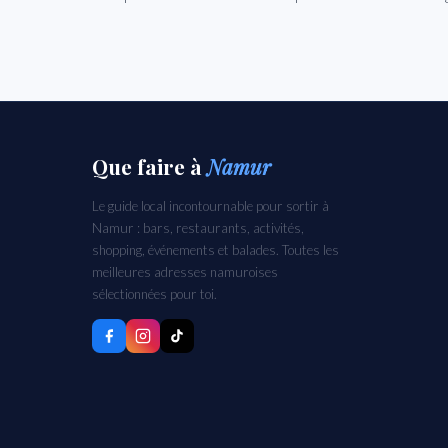
Que faire
à
Namur
Le guide local incontournable pour sortir à
Namur : bars, restaurants, activités,
shopping, événements et balades. Toutes les
meilleures adresses namuroises
sélectionnées pour toi.