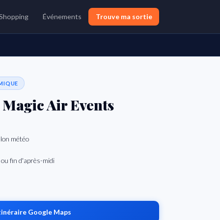
Shopping
Événements
Trouve ma sortie
MIQUE
 Magic Air Events
elon météo
 ou fin d'après-midi
tinéraire Google Maps