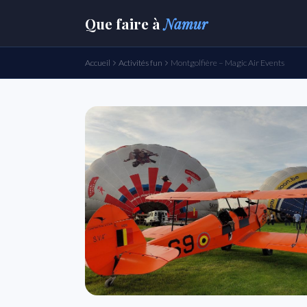
Que faire
à
Namur
Accueil
Activités fun
Montgolfière – Magic Air Events