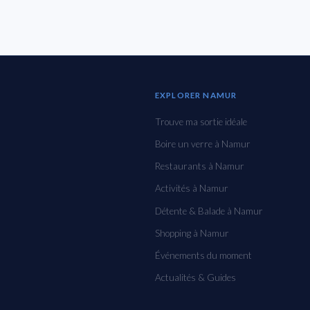
EXPLORER NAMUR
Trouve ma sortie idéale
Boire un verre à Namur
Restaurants à Namur
Activités à Namur
Détente & Balade à Namur
Shopping à Namur
Événements du moment
Actualités & Guides