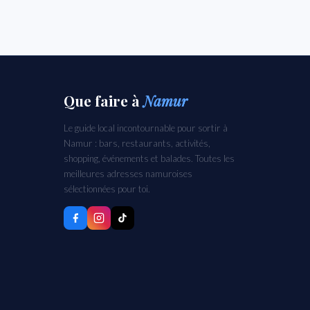
Que faire
à
Namur
Le guide local incontournable pour sortir à
Namur : bars, restaurants, activités,
shopping, événements et balades. Toutes les
meilleures adresses namuroises
sélectionnées pour toi.