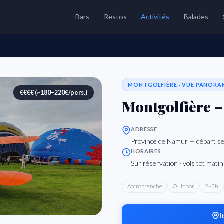
Bars
Restos
Activités
Balades
MONTGOLFIÈRE · VUE PANORA
€€€€ (~180–220€/pers.)
Montgolfière –
ADRESSE
Province de Namur — départ s
HORAIRES
Sur réservation · vols tôt matin
Accrobranche
Outdoor
2–3h
I