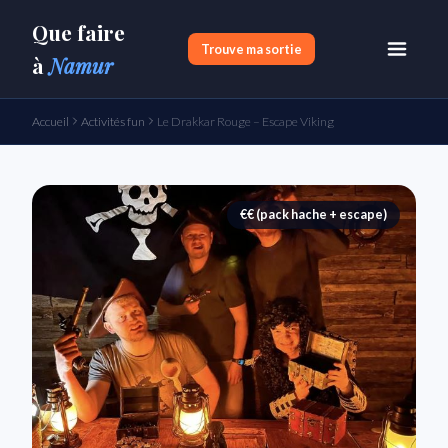
Que faire
Trouve ma sortie
à
Namur
Accueil
Activités fun
Le Drakkar Rouge – Escape Viking
€€ (pack hache + escape)