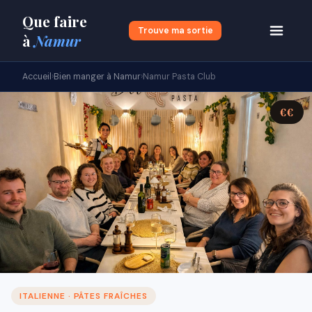
Que faire
Trouve ma sortie
à
Namur
Accueil
›
Bien manger à Namur
›
Namur Pasta Club
€€
ITALIENNE · PÂTES FRAÎCHES