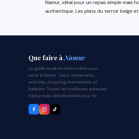
Namur, idéal pour un repas simple mais 
authentique. Les plats du terroir belge et
Que faire
à
Namur
Le guide local incontournable pour
sortir à Namur : bars, restaurants,
activités, shopping, événements et
balades. Toutes les meilleures adresses
namuroises sélectionnées pour toi.