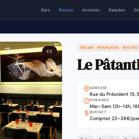
Bars
Restos
Activités
Balades
Sh
BELGE · FRANÇAISE · BISTRO
€€
Le Pâtan
ADRESSE
Rue du Président 15,
HORAIRES
Mar–Sam 12h–14h, 1
BUDGET
Comptez 22–38€/per