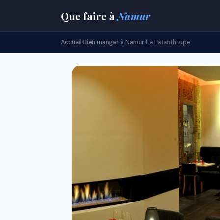
Que faire
à
Namur
Accueil
›
Bien manger à Namur
›
Le Pâtanthrope