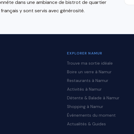
honnête dans une ambiance de bistrot de quartier
 français y sont servis avec générosité.
EXPLORER NAMUR
Trouve ma sortie idéale
Boire un verre à Namur
Restaurants à Namur
Activités à Namur
Détente & Balade à Namur
Shopping à Namur
Événements du moment
Actualités & Guides