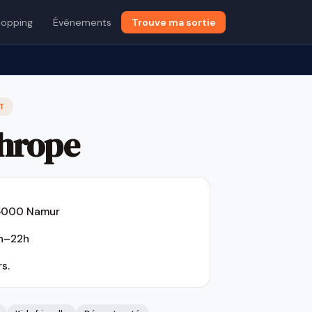
opping
Événements
Trouve ma sortie
T
thrope
 5000 Namur
8h–22h
s.