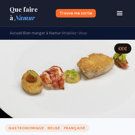
Que faire
Trouve ma sortie
à
Namur
Accueil
›
Bien manger à Namur
›
Attablez-Vous
€€€
GASTRONOMIQUE · BELGE · FRANÇAISE