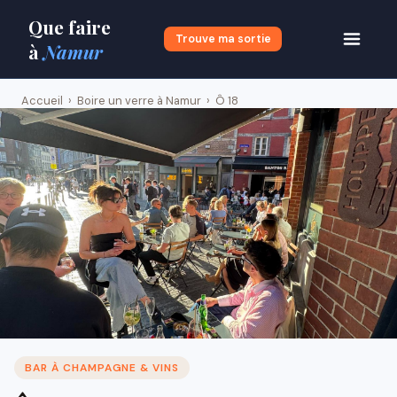
Que faire
Trouve ma sortie
à
Namur
Accueil
›
Boire un verre à Namur
›
Ô 18
BAR À CHAMPAGNE & VINS