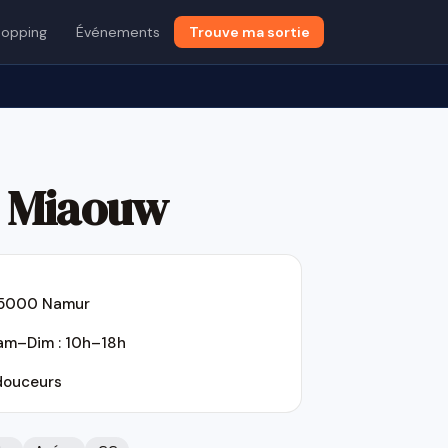
opping
Événements
Trouve ma sortie
s Miaouw
, 5000 Namur
Sam–Dim : 10h–18h
douceurs