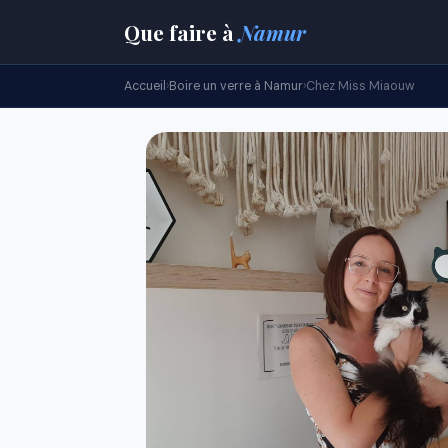
Que faire
à
Namur
Accueil
›
Boire un verre à Namur
›
Chez Miss Miaouw