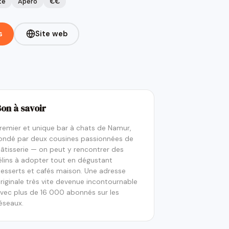
te
Apéro
€€
s
Site web
Bon à savoir
remier et unique bar à chats de Namur,
ondé par deux cousines passionnées de
âtisserie — on peut y rencontrer des
élins à adopter tout en dégustant
esserts et cafés maison. Une adresse
riginale très vite devenue incontournable
vec plus de 16 000 abonnés sur les
éseaux.