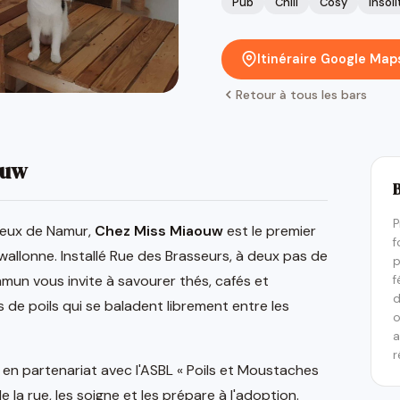
Pub
Chill
Cosy
Insoli
Itinéraire Google Map
Retour à tous les bars
ouw
P
eux de Namur,
Chez Miss Miaouw
est le premier
f
wallonne. Installé Rue des Brasseurs, à deux pas de
p
mun vous invite à savourer thés, cafés et
f
d
de poils qui se baladent librement entre les
o
a
r
en partenariat avec l'ASBL « Poils et Moustaches
 la rue, les soigne et les prépare à l'adoption.