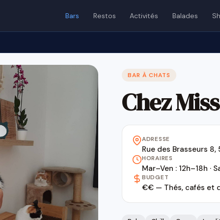
Bars
Restos
Activités
Balades
Sh
BAR À CHATS
Chez Mis
ADRESSE
Rue des Brasseurs 8
HORAIRES
Mar–Ven : 12h–18h · 
BUDGET
€€ — Thés, cafés et 