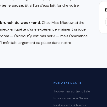
e belle cause
. Et si l'un d'eux fait fondre votre
n brunch du week-end
, Chez Miss Miaouw attire
urieux en quête d'une expérience vraiment unique
aroom — l'alcool n'y est pas servi — mais l'ambiance
'il méritait largement sa place dans notre
EXPLORER NAMUR
Trouve ma sortie idéale
Boire un verre à Namur
Restaurants à Namur