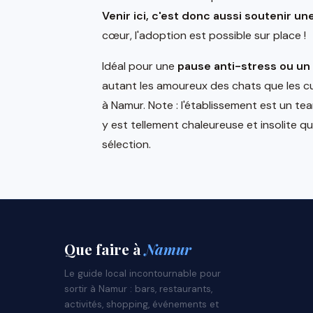
Venir ici, c'est donc aussi soutenir un
cœur, l'adoption est possible sur place !
Idéal pour une
pause anti-stress ou u
autant les amoureux des chats que les c
à Namur. Note : l'établissement est un te
y est tellement chaleureuse et insolite qu
sélection.
Que faire
à
Namur
Le guide local incontournable pour
sortir à Namur : bars, restaurants,
activités, shopping, événements et